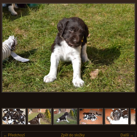
← Předchozí
Zpět do složky
Další →