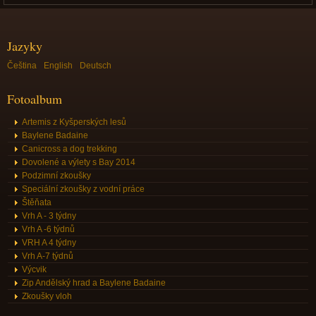
Jazyky
Čeština
English
Deutsch
Fotoalbum
Artemis z Kyšperských lesů
Baylene Badaine
Canicross a dog trekking
Dovolené a výlety s Bay 2014
Podzimní zkoušky
Speciální zkoušky z vodní práce
Štěňata
Vrh A - 3 týdny
Vrh A -6 týdnů
VRH A 4 týdny
Vrh A-7 týdnů
Výcvik
Zip Andělský hrad a Baylene Badaine
Zkoušky vloh