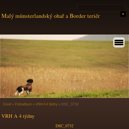
Malý münsterlandský ohař a Border teriér
Úvod
»
Fotoalbum
»
VRH A 4 týdny
»
DSC_0732
VRH A 4 týdny
DSC_0732