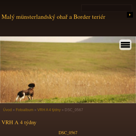
Malý münsterlandský ohař a Border teriér
Úvod
»
Fotoalbum
»
VRH A 4 týdny
»
DSC_0567
VRH A 4 týdny
DSC_0567