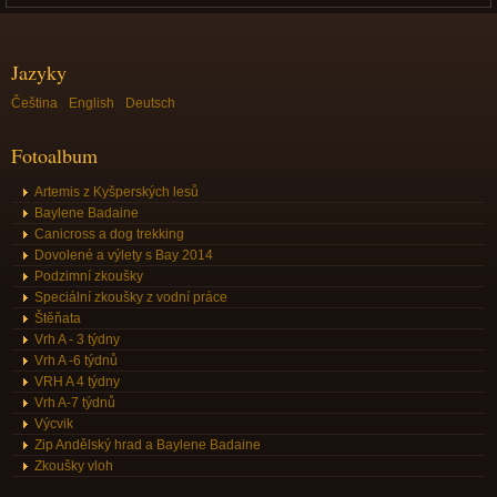
Jazyky
Čeština
English
Deutsch
Fotoalbum
Artemis z Kyšperských lesů
Baylene Badaine
Canicross a dog trekking
Dovolené a výlety s Bay 2014
Podzimní zkoušky
Speciální zkoušky z vodní práce
Štěňata
Vrh A - 3 týdny
Vrh A -6 týdnů
VRH A 4 týdny
Vrh A-7 týdnů
Výcvik
Zip Andělský hrad a Baylene Badaine
Zkoušky vloh