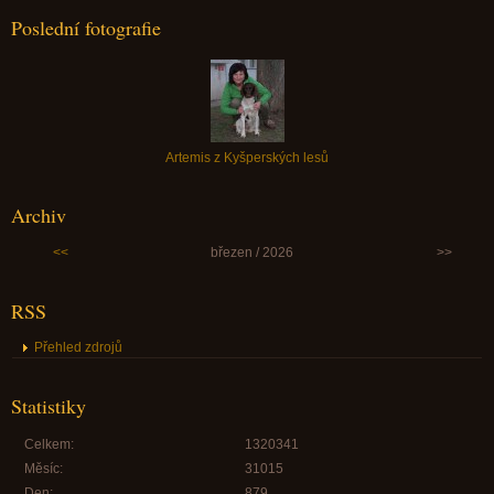
Poslední fotografie
Artemis z Kyšperských lesů
Archiv
<<
březen / 2026
>>
RSS
Přehled zdrojů
Statistiky
Celkem:
1320341
Měsíc:
31015
Den:
879