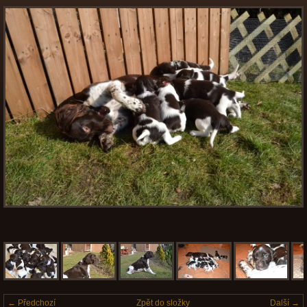
← Předchozí
Zpět do složky
Další →