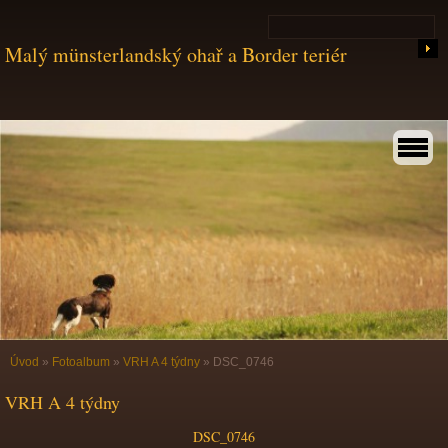
Malý münsterlandský ohař a Border teriér
Úvod
»
Fotoalbum
»
VRH A 4 týdny
»
DSC_0746
VRH A 4 týdny
DSC_0746