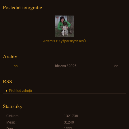
Poslední fotografie
Artemis z Kyšperských lesů
Archiv
<<
březen / 2026
>>
RSS
Přehled zdrojů
Statistiky
Celkem:
1321738
Měsíc:
31240
Den:
1332