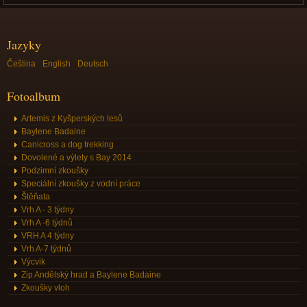
Jazyky
Čeština
English
Deutsch
Fotoalbum
Artemis z Kyšperských lesů
Baylene Badaine
Canicross a dog trekking
Dovolené a výlety s Bay 2014
Podzimní zkoušky
Speciální zkoušky z vodní práce
Štěňata
Vrh A - 3 týdny
Vrh A -6 týdnů
VRH A 4 týdny
Vrh A-7 týdnů
Výcvik
Zip Andělský hrad a Baylene Badaine
Zkoušky vloh