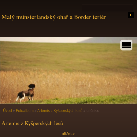
Malý münsterlandský ohař a Border teriér
Úvod
»
Fotoalbum
»
Artemis z Kyšperských lesů
»
uličnice
Artemis z Kyšperských lesů
uličnice