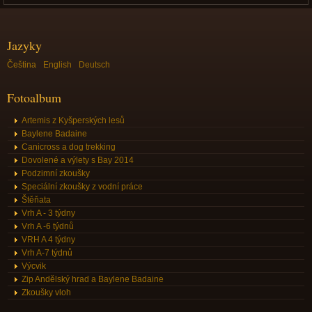
Jazyky
Čeština
English
Deutsch
Fotoalbum
Artemis z Kyšperských lesů
Baylene Badaine
Canicross a dog trekking
Dovolené a výlety s Bay 2014
Podzimní zkoušky
Speciální zkoušky z vodní práce
Štěňata
Vrh A - 3 týdny
Vrh A -6 týdnů
VRH A 4 týdny
Vrh A-7 týdnů
Výcvik
Zip Andělský hrad a Baylene Badaine
Zkoušky vloh