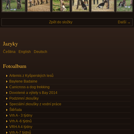
Zpět do složky
Další →
Jazyky
Čeština
English
Deutsch
Fotoalbum
Artemis z Kyšperských lesů
Baylene Badaine
Canicross a dog trekking
Dovolené a výlety s Bay 2014
Podzimní zkoušky
Speciální zkoušky z vodní práce
Štěňata
Vrh A - 3 týdny
Vrh A -6 týdnů
VRH A 4 týdny
Vrh A-7 týdnů