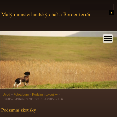
Malý münsterlandský ohař a Border teriér
Úvod
»
Fotoalbum
»
Podzimní zkoušky
»
526857_4969969701692_1547985897_n
Podzimní zkoušky