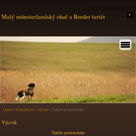
Malý münsterlandský ohař a Border teriér
Úvod
»
Fotoalbum
»
Výcvik
»
Takhle poslouchám
Výcvik
Takhle poslouchám