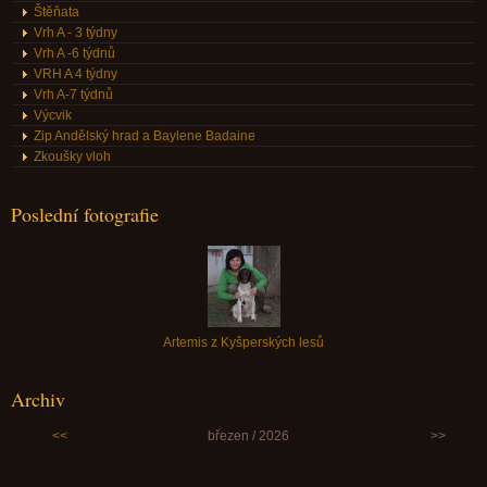
Štěňata
Vrh A - 3 týdny
Vrh A -6 týdnů
VRH A 4 týdny
Vrh A-7 týdnů
Výcvik
Zip Andělský hrad a Baylene Badaine
Zkoušky vloh
Poslední fotografie
Artemis z Kyšperských lesů
Archiv
<<
březen / 2026
>>