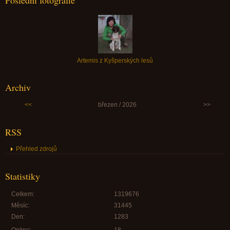
Poslední fotografie
Artemis z Kyšperských lesů
Archiv
<<
březen / 2026
>>
RSS
Přehled zdrojů
Statistiky
Celkem:
1319676
Měsíc:
31445
Den:
1283