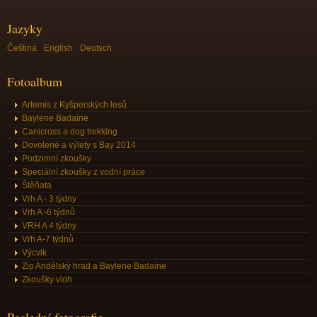
Jazyky
Čeština
English
Deutsch
Fotoalbum
Artemis z Kyšperských lesů
Baylene Badaine
Canicross a dog trekking
Dovolené a výlety s Bay 2014
Podzimní zkoušky
Speciální zkoušky z vodní práce
Štěňata
Vrh A - 3 týdny
Vrh A -6 týdnů
VRH A 4 týdny
Vrh A-7 týdnů
Výcvik
Zip Andělský hrad a Baylene Badaine
Zkoušky vloh