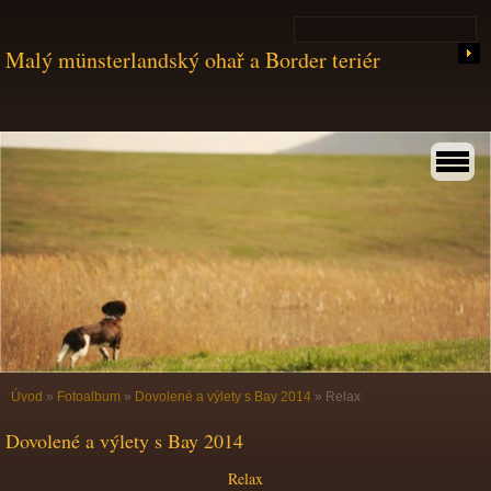
Malý münsterlandský ohař a Border teriér
Úvod
»
Fotoalbum
»
Dovolené a výlety s Bay 2014
»
Relax
Dovolené a výlety s Bay 2014
Relax