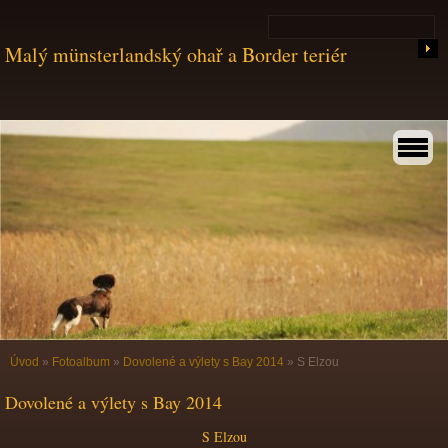
Malý münsterlandský ohař a Border teriér
Úvod
»
Fotoalbum
»
Dovolené a výlety s Bay 2014
»
S Elzou
Dovolené a výlety s Bay 2014
S Elzou