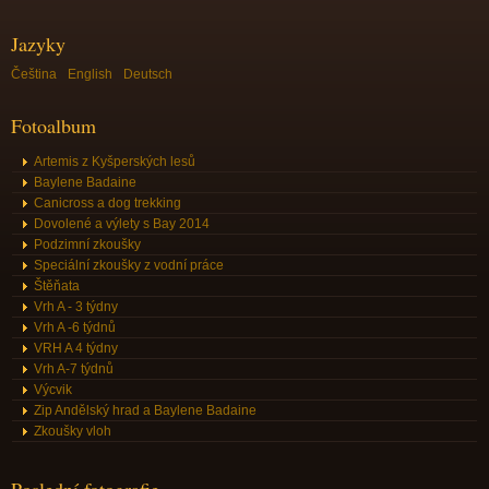
Jazyky
Čeština
English
Deutsch
Fotoalbum
Artemis z Kyšperských lesů
Baylene Badaine
Canicross a dog trekking
Dovolené a výlety s Bay 2014
Podzimní zkoušky
Speciální zkoušky z vodní práce
Štěňata
Vrh A - 3 týdny
Vrh A -6 týdnů
VRH A 4 týdny
Vrh A-7 týdnů
Výcvik
Zip Andělský hrad a Baylene Badaine
Zkoušky vloh