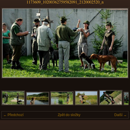
1173609_10200362759582091_2120002520_n
← Předchozí
Zpět do složky
Další →