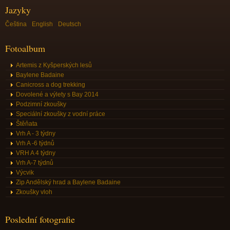
Jazyky
Čeština
English
Deutsch
Fotoalbum
Artemis z Kyšperských lesů
Baylene Badaine
Canicross a dog trekking
Dovolené a výlety s Bay 2014
Podzimní zkoušky
Speciální zkoušky z vodní práce
Štěňata
Vrh A - 3 týdny
Vrh A -6 týdnů
VRH A 4 týdny
Vrh A-7 týdnů
Výcvik
Zip Andělský hrad a Baylene Badaine
Zkoušky vloh
Poslední fotografie