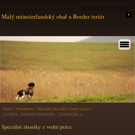
Malý münsterlandský ohař a Border teriér
Úvod
»
Fotoalbum
»
Speciální zkoušky z vodní práce
»
1173609_10200362759582091_2120002520_n
Speciální zkoušky z vodní práce