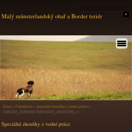
Malý münsterlandský ohař a Border teriér
Úvod
»
Fotoalbum
»
Speciální zkoušky z vodní práce
»
1186193_10200362758742070_356257901_n
Speciální zkoušky z vodní práce