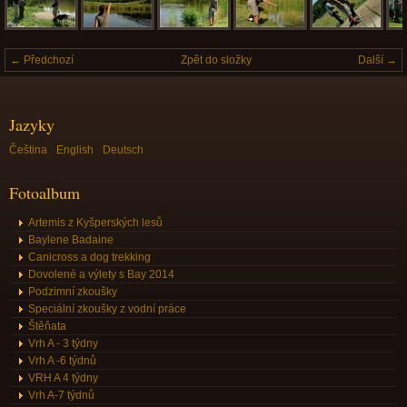
← Předchozí
Zpět do složky
Další →
Jazyky
Čeština
English
Deutsch
Fotoalbum
Artemis z Kyšperských lesů
Baylene Badaine
Canicross a dog trekking
Dovolené a výlety s Bay 2014
Podzimní zkoušky
Speciální zkoušky z vodní práce
Štěňata
Vrh A - 3 týdny
Vrh A -6 týdnů
VRH A 4 týdny
Vrh A-7 týdnů