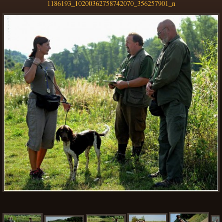
1186193_10200362758742070_356257901_n