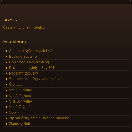
Jazyky
Čeština
English
Deutsch
Fotoalbum
Artemis z Kyšperských lesů
Baylene Badaine
Canicross a dog trekking
Dovolené a výlety s Bay 2014
Podzimní zkoušky
Speciální zkoušky z vodní práce
Štěňata
Vrh A - 3 týdny
Vrh A -6 týdnů
VRH A 4 týdny
Vrh A-7 týdnů
Výcvik
Zip Andělský hrad a Baylene Badaine
Zkoušky vloh