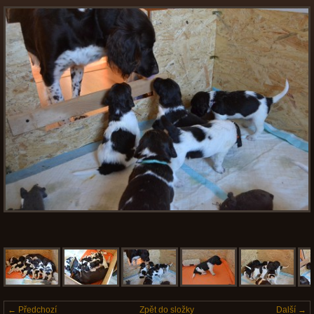
← Předchozí
Zpět do složky
Další →