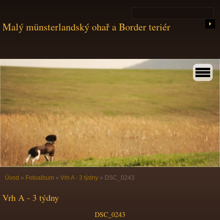
Malý münsterlandský ohař a Border teriér
Úvod
»
Fotoalbum
»
Vrh A - 3 týdny
»
DSC_0243
Vrh A - 3 týdny
DSC_0243