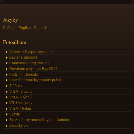
Jazyky
Čeština
English
Deutsch
Fotoalbum
Artemis z Kyšperských lesů
Baylene Badaine
Canicross a dog trekking
Dovolené a výlety s Bay 2014
Podzimní zkoušky
Speciální zkoušky z vodní práce
Štěňata
Vrh A - 3 týdny
Vrh A -6 týdnů
VRH A 4 týdny
Vrh A-7 týdnů
Výcvik
Zip Andělský hrad a Baylene Badaine
Zkoušky vloh