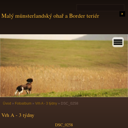
Malý münsterlandský ohař a Border teriér
Úvod
»
Fotoalbum
»
Vrh A - 3 týdny
»
DSC_0258
Vrh A - 3 týdny
DSC_0258