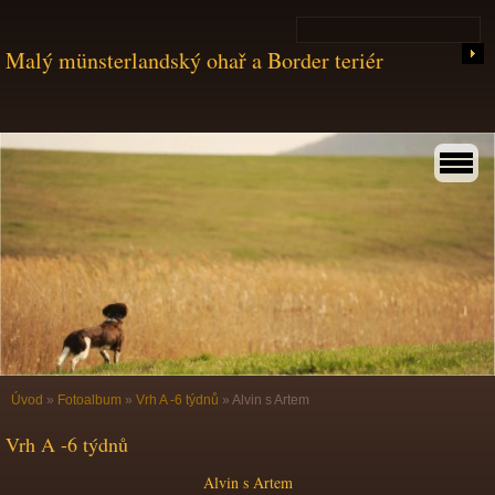
Malý münsterlandský ohař a Border teriér
Úvod
»
Fotoalbum
»
Vrh A -6 týdnů
»
Alvin s Artem
Vrh A -6 týdnů
Alvin s Artem