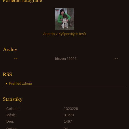
Poslední fotografie
Artemis z Kyšperských lesů
Archiv
<<
březen / 2026
>>
RSS
Přehled zdrojů
Statistiky
Celkem:
1323228
Měsíc:
31273
Den:
1497