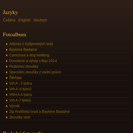
Jazyky
Čeština
English
Deutsch
Fotoalbum
Artemis z Kyšperských lesů
Baylene Badaine
Canicross a dog trekking
Dovolené a výlety s Bay 2014
Podzimní zkoušky
Speciální zkoušky z vodní práce
Štěňata
Vrh A - 3 týdny
Vrh A -6 týdnů
VRH A 4 týdny
Vrh A-7 týdnů
Výcvik
Zip Andělský hrad a Baylene Badaine
Zkoušky vloh