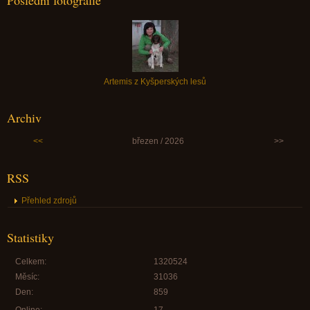
Poslední fotografie
Artemis z Kyšperských lesů
Archiv
<<
březen / 2026
>>
RSS
Přehled zdrojů
Statistiky
Celkem:
1320524
Měsíc:
31036
Den:
859