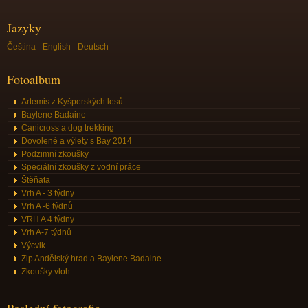
Jazyky
Čeština
English
Deutsch
Fotoalbum
Artemis z Kyšperských lesů
Baylene Badaine
Canicross a dog trekking
Dovolené a výlety s Bay 2014
Podzimní zkoušky
Speciální zkoušky z vodní práce
Štěňata
Vrh A - 3 týdny
Vrh A -6 týdnů
VRH A 4 týdny
Vrh A-7 týdnů
Výcvik
Zip Andělský hrad a Baylene Badaine
Zkoušky vloh