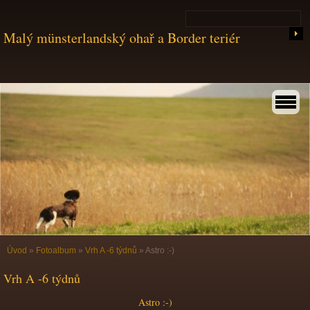
Malý münsterlandský ohař a Border teriér
Úvod
»
Fotoalbum
»
Vrh A -6 týdnů
»
Astro :-)
Vrh A -6 týdnů
Astro :-)