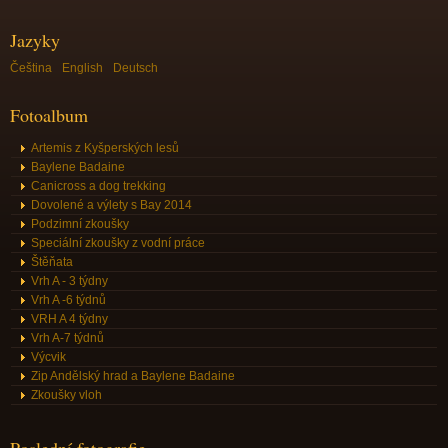
Jazyky
Čeština
English
Deutsch
Fotoalbum
Artemis z Kyšperských lesů
Baylene Badaine
Canicross a dog trekking
Dovolené a výlety s Bay 2014
Podzimní zkoušky
Speciální zkoušky z vodní práce
Štěňata
Vrh A - 3 týdny
Vrh A -6 týdnů
VRH A 4 týdny
Vrh A-7 týdnů
Výcvik
Zip Andělský hrad a Baylene Badaine
Zkoušky vloh