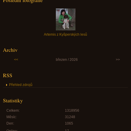
Poslední fotografie
Artemis z Kyšperských lesů
Archiv
<<
březen / 2026
>>
RSS
Přehled zdrojů
Statistiky
Celkem:
1318956
Měsíc:
31248
Den:
1065