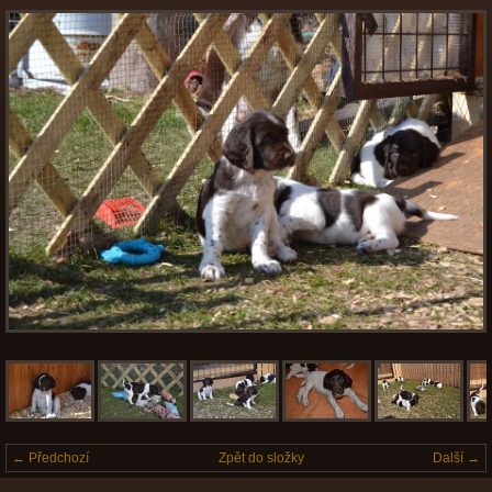
← Předchozí
Zpět do složky
Další →