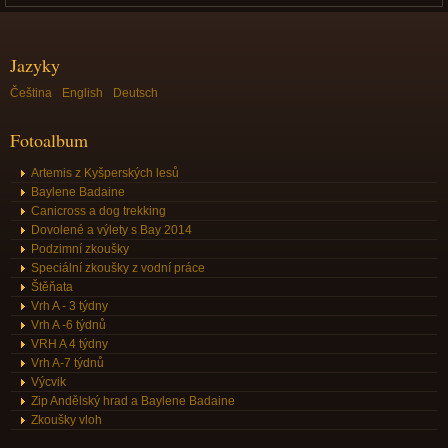
Jazyky
Čeština
English
Deutsch
Fotoalbum
Artemis z Kyšperských lesů
Baylene Badaine
Canicross a dog trekking
Dovolené a výlety s Bay 2014
Podzimní zkoušky
Speciální zkoušky z vodní práce
Štěňata
Vrh A - 3 týdny
Vrh A -6 týdnů
VRH A 4 týdny
Vrh A-7 týdnů
Výcvik
Zip Andělský hrad a Baylene Badaine
Zkoušky vloh