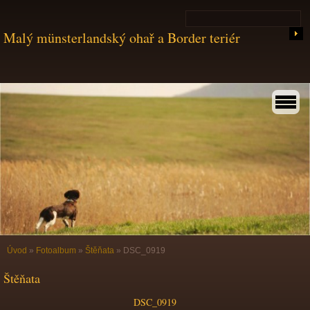
Malý münsterlandský ohař a Border teriér
Úvod
»
Fotoalbum
»
Štěňata
»
DSC_0919
Štěňata
DSC_0919