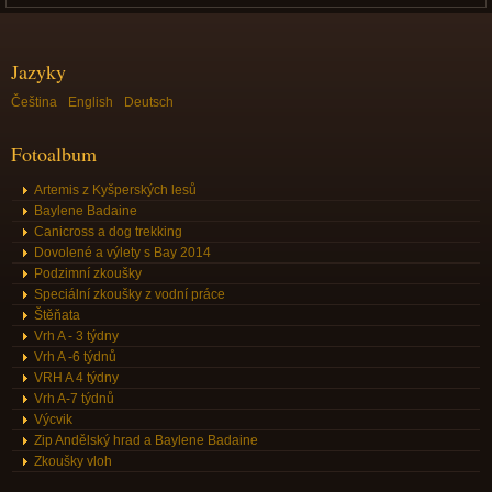
Jazyky
Čeština
English
Deutsch
Fotoalbum
Artemis z Kyšperských lesů
Baylene Badaine
Canicross a dog trekking
Dovolené a výlety s Bay 2014
Podzimní zkoušky
Speciální zkoušky z vodní práce
Štěňata
Vrh A - 3 týdny
Vrh A -6 týdnů
VRH A 4 týdny
Vrh A-7 týdnů
Výcvik
Zip Andělský hrad a Baylene Badaine
Zkoušky vloh