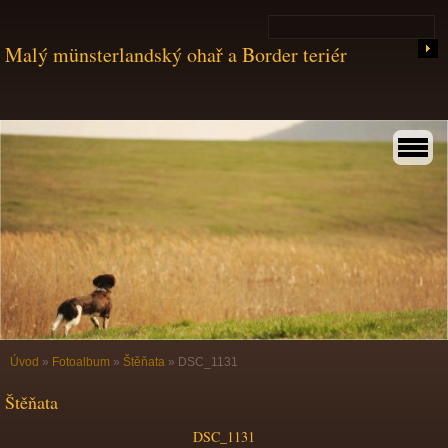
Malý münsterlandský ohař a Border teriér
Úvod
»
Fotoalbum
»
Štěňata
»
DSC_1131
Štěňata
DSC_1131