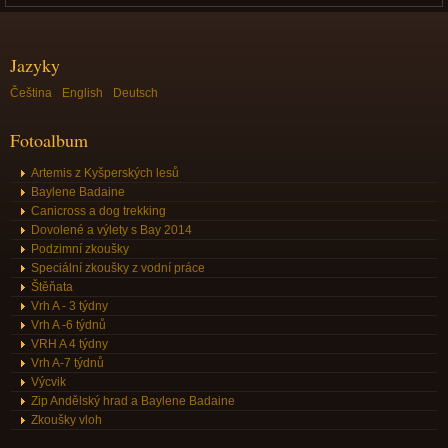
Jazyky
Čeština
English
Deutsch
Fotoalbum
Artemis z Kyšperských lesů
Baylene Badaine
Canicross a dog trekking
Dovolené a výlety s Bay 2014
Podzimní zkoušky
Speciální zkoušky z vodní práce
Štěňata
Vrh A - 3 týdny
Vrh A -6 týdnů
VRH A 4 týdny
Vrh A-7 týdnů
Výcvik
Zip Andělský hrad a Baylene Badaine
Zkoušky vloh