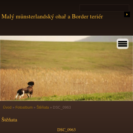
Malý münsterlandský ohař a Border teriér
Úvod
»
Fotoalbum
»
Štěňata
»
DSC_0963
Štěňata
DSC_0963