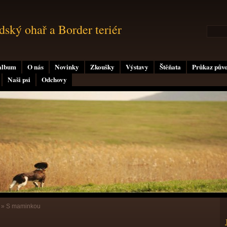
ský ohař a Border teriér
album
O nás
Novinky
Zkoušky
Výstavy
Štěňata
Průkaz pův
Naši psi
Odchovy
a
»
S maminkou