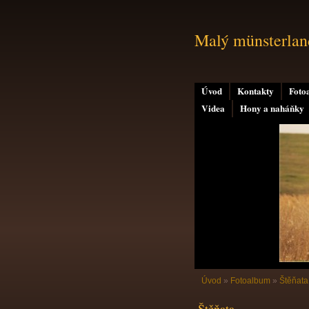
Malý münsterland
Úvod
Kontakty
Foto
Videa
Hony a naháňky
Úvod
»
Fotoalbum
»
Štěňat
Štěňata