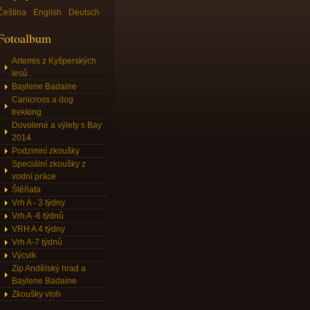
Čeština
English
Deutsch
Fotoalbum
Artemis z Kyšperských
lesů
Baylene Badaine
Canicross a dog
trekking
Dovolené a výlety s Bay
2014
Podzimní zkoušky
Speciální zkoušky z
vodní práce
Štěňata
Vrh A - 3 týdny
Vrh A -6 týdnů
VRH A 4 týdny
Vrh A-7 týdnů
Výcvik
Zip Andělský hrad a
Baylene Badaine
Zkoušky vloh