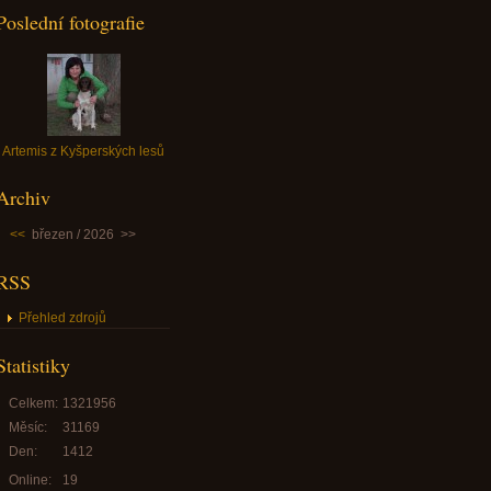
Poslední fotografie
Artemis z Kyšperských lesů
Archiv
<<
březen / 2026
>>
RSS
Přehled zdrojů
Statistiky
Celkem:
1321956
Měsíc:
31169
Den:
1412
Online:
19