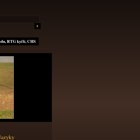
odu, RTG kyčlí, CHS
Jazyky