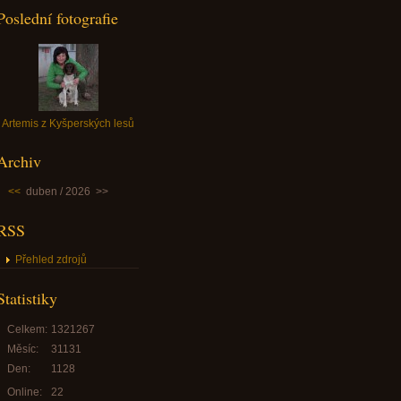
Poslední fotografie
Artemis z Kyšperských lesů
Archiv
<<
duben / 2026
>>
RSS
Přehled zdrojů
Statistiky
Celkem:
1321267
Měsíc:
31131
Den:
1128
Online:
22