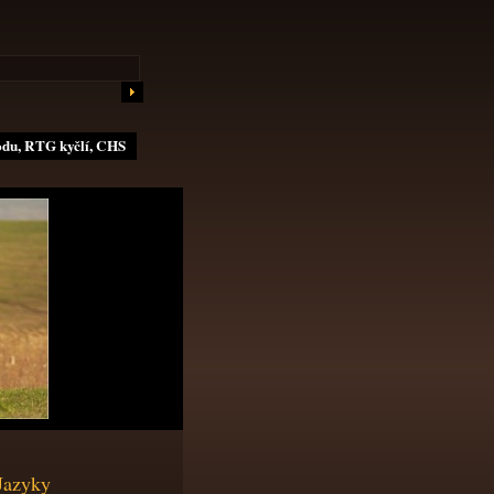
odu, RTG kyčlí, CHS
Jazyky