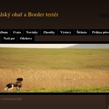
ský ohař a Border teriér
album
O nás
Novinky
Zkoušky
Výstavy
Štěňata
Průkaz pův
Naši psi
Odchovy
a
»
Únava po jídle