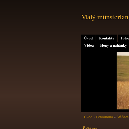
Malý münsterland
Úvod
Kontakty
Foto
Videa
Hony a naháňky
Úvod
»
Fotoalbum
»
Štěňat
Štěňata