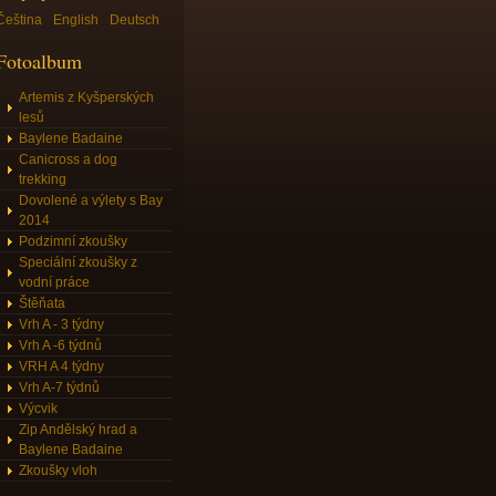
Čeština
English
Deutsch
Fotoalbum
Artemis z Kyšperských
lesů
Baylene Badaine
Canicross a dog
trekking
Dovolené a výlety s Bay
2014
Podzimní zkoušky
Speciální zkoušky z
vodní práce
Štěňata
Vrh A - 3 týdny
Vrh A -6 týdnů
VRH A 4 týdny
Vrh A-7 týdnů
Výcvik
Zip Andělský hrad a
Baylene Badaine
Zkoušky vloh